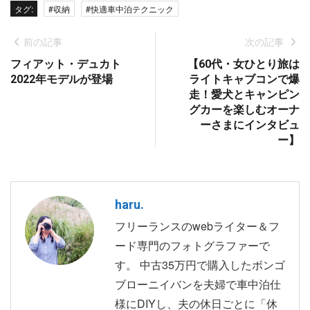
タグ:
#収納
#快適車中泊テクニック
前の記事
次の記事
フィアット・デュカト
【60代・女ひとり旅は
2022年モデルが登場
ライトキャブコンで爆
走！愛犬とキャンピン
グカーを楽しむオーナ
ーさまにインタビュ
ー】
haru.
フリーランスのwebライター＆フ
ード専門のフォトグラファーで
す。 中古35万円で購入したボンゴ
ブローニイバンを夫婦で車中泊仕
様にDIYし、夫の休日ごとに「休