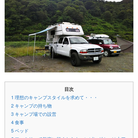
目次
1
理想のキャンプスタイルを求めて・・・
2
キャンプの持ち物
3
キャンプ場での設営
4
食事
5
ベッド