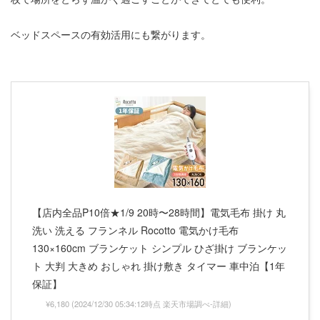
ベッドスペースの有効活用にも繋がります。
【店内全品P10倍★1/9 20時〜28時間】電気毛布 掛け 丸
洗い 洗える フランネル Rocotto 電気かけ毛布
130×160cm ブランケット シンプル ひざ掛け ブランケッ
ト 大判 大きめ おしゃれ 掛け敷き タイマー 車中泊【1年
保証】
¥6,180
(2024/12/30 05:34:12時点 楽天市場調べ-
詳細)