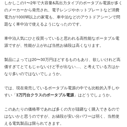
しかしこの1〜2年で大容量&高出力タイプのポータブル電源が多く
のメーカーから発売され、電子レンジやホットプレートなど消費
電力が1000W以上の家電も、車中泊などのアウトドアシーンで問
題なく車中泊で使えるようになったのです。
車中泊人気にひと役買っていると思われる高性能なポータブル電
源ですが、性能が上がれば当然お値段は高くなります。
製品によっては20〜30万円ほどするものもあり、欲しいけれど高
価すぎてとてもじゃないけど手が出ない…、と考えている方はか
なり多いのではないでしょうか。
では、現在発売しているポータブル電源の中でも比較的入手しや
すい「
3万円台クラスのポータブル電源
」はどうでしょうか。
このあたりの価格帯であれば多くの方が躊躇なく購入できるので
はないかと思うのですが、お値段が安い分パワーは弱く、当然使
える電気製品は限られてきます。