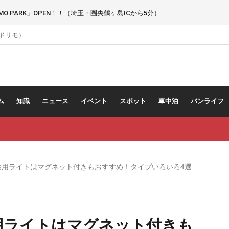
 PARK」OPEN！！（埼玉・圏央鶴ヶ島ICから5分）
（ドリモ）
ム
知識
ニュース
イベント
スポット
車中泊
バンライフ
中泊用ライトはマグネット付きもおすすめ！タイプいろいろ4選
泊用ライトはマグネット付きも