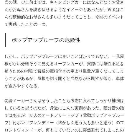
当の話。少し前までは、キャンピングカーにはなんとなくお父さ
んがお母さんを説き伏せるようなイメージもあったが、近頃はこ
んな積極的なお母さんも多いようだってことも、今回のイベント
で実感したことの一つ。
ポップアップルーフの危険性
しかし、ポップアップルーフは良いことばかりでもない。一見屋
根がない分軽そうに見えるオープンカーが、実際には剛性不足を
補うための補強で普通の屋根付きの車より重量が重くなってしま
うことがあるが、屋根を切り開くと当然ながら剛性が落ち、車体
が歪みやすくなる。
勿論メーカーさんはそうしたことも考慮に入れてしっかり補強は
していると思うのだが、身近にこんな実例があった。随分昔の話
ではあるが、友人のオートフリートップ（電動ポップアップルー
フ）付ボンゴフレンディー（懐かしく思う人も多いと思う）のフ
ロントウィンドーが、何もしていないのに突然割れてしまったの