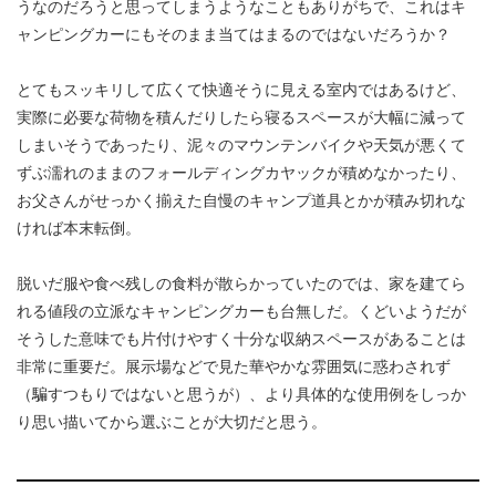
うなのだろうと思ってしまうようなこともありがちで、これはキ
ャンピングカーにもそのまま当てはまるのではないだろうか？
とてもスッキリして広くて快適そうに見える室内ではあるけど、
実際に必要な荷物を積んだりしたら寝るスペースが大幅に減って
しまいそうであったり、泥々のマウンテンバイクや天気が悪くて
ずぶ濡れのままのフォールディングカヤックが積めなかったり、
お父さんがせっかく揃えた自慢のキャンプ道具とかが積み切れな
ければ本末転倒。
脱いだ服や食べ残しの食料が散らかっていたのでは、家を建てら
れる値段の立派なキャンピングカーも台無しだ。くどいようだが
そうした意味でも片付けやすく十分な収納スペースがあることは
非常に重要だ。展示場などで見た華やかな雰囲気に惑わされず
（騙すつもりではないと思うが）、より具体的な使用例をしっか
り思い描いてから選ぶことが大切だと思う。