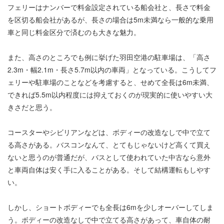
フェリーはナンバーで料金設定されている船会社と、長さで料金
を区切る船会社があるが、長さの場合は5m未満なら一般的な乗用
車と同じ料金区分で済むのも大きな魅力。
また、高さのところでも例に挙げた羽田空港の駐車場は、「高さ
2.3m・幅2.1m・長さ5.7m以内の車両」となっている。こうしてフ
ェリーや駐車場のことなどを考慮すると、せめて全長は6m未満、
できれば5.5m以内程度には抑えておくのが現実的に使いやすい大
きさだと思う。
コースターやシビリアンなどは、ボディーの改造なしで中で立て
る高さがある。バスコンなんて、とてもじゃないけど高くて買え
ないと思うのが普通だが、バスとして使われていた中古なら意外
と車両自体は安く手に入ることがある。そして結構運転もしやす
い。
しかし、ショートボディーでも全長は6mを少しオーバーしてしま
う。ボディーの改造なしで中で立てる高さがあって、車自体の耐