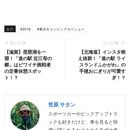
タグ:
#2019
#東京キャンピングカーショー
前の記事
次の記事
【滋賀】琵琶湖を一
【北海道】インスタ映
望！「道の駅 近江母の
え抜群！「道の駅 ライ
郷」はビワイチ挑戦者
スランドふかがわ」の
の定番休憩スポッ
手毬おにぎりが可愛す
ト！？
ぎ！？
笠原 サタン
スポーツカーやピックアップトラ
ックも好きだけど、車を見ると快
適に寝られるかどうかを先ずは考