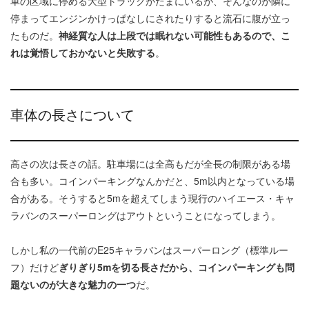
車の区域に停める大型トラックがたまにいるが、そんなのが隣に
停まってエンジンかけっぱなしにされたりすると流石に腹が立っ
たものだ。
神経質な人は上段では眠れない可能性もあるので、こ
れは覚悟しておかないと失敗する
。
車体の長さについて
高さの次は長さの話。駐車場には全高もだが全長の制限がある場
合も多い。コインパーキングなんかだと、5m以内となっている場
合がある。そうすると5mを超えてしまう現行のハイエース・キャ
ラバンのスーパーロングはアウトということになってしまう。
しかし私の一代前のE25キャラバンはスーパーロング（標準ルー
フ）だけど
ぎりぎり5mを切る長さだから、コインパーキングも問
題ないのが大きな魅力の一つ
だ。