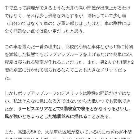
中で立って調理ができるような天井の高い部屋が出来上がるわけ
ではなく、それは少し残念な気もするが、運転していて少し頭
（自分のではなくて車の）が重い感じはしたけど、車の剛性には
全く問題ない点では良い車だったと思う。
この車を選んだ一番の理由は、比較的小柄な車体ながら1階に荷物
を満載した状態でもポップアップルーフを上げるだけで簡単に2人
程度は寝られる寝室が作れることだった。また、男2人でも1階と2
階の別室に分かれて寝られるなんてことも大きなメリットだっ
た。
しかしポップアップルーフのデメリットは剛性の問題だけではな
い。私はそんなに気になる方ではないから大抵いつでも安眠でき
たが、
サービスエリアなどで2階寝室で寝るとかなりうるさいし、
風が強いとちょっとした地震並みに揺れる
ことがある。
また、高速のSAで、大型車の区域が空いているのにわざわざ小型