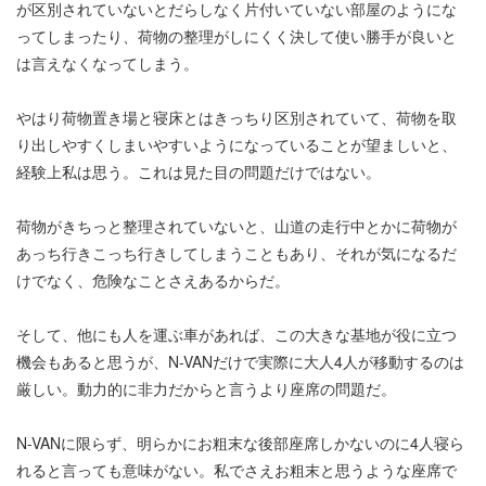
が区別されていないとだらしなく片付いていない部屋のようにな
ってしまったり、荷物の整理がしにくく決して使い勝手が良いと
は言えなくなってしまう。
やはり荷物置き場と寝床とはきっちり区別されていて、荷物を取
り出しやすくしまいやすいようになっていることが望ましいと、
経験上私は思う。これは見た目の問題だけではない。
荷物がきちっと整理されていないと、山道の走行中とかに荷物が
あっち行きこっち行きしてしまうこともあり、それが気になるだ
けでなく、危険なことさえあるからだ。
そして、他にも人を運ぶ車があれば、この大きな基地が役に立つ
機会もあると思うが、N-VANだけで実際に大人4人が移動するのは
厳しい。動力的に非力だからと言うより座席の問題だ。
N-VANに限らず、明らかにお粗末な後部座席しかないのに4人寝ら
れると言っても意味がない。私でさえお粗末と思うような座席で