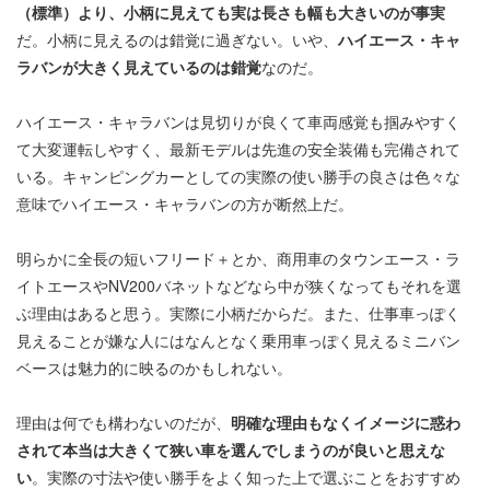
（標準）より、小柄に見えても実は長さも幅も大きいのが事実
だ。小柄に見えるのは錯覚に過ぎない。いや、
ハイエース・キャ
ラバンが大きく見えているのは錯覚
なのだ。
ハイエース・キャラバンは見切りが良くて車両感覚も掴みやすく
て大変運転しやすく、最新モデルは先進の安全装備も完備されて
いる。キャンピングカーとしての実際の使い勝手の良さは色々な
意味でハイエース・キャラバンの方が断然上だ。
明らかに全長の短いフリード＋とか、商用車のタウンエース・ラ
イトエースやNV200バネットなどなら中が狭くなってもそれを選
ぶ理由はあると思う。実際に小柄だからだ。また、仕事車っぽく
見えることが嫌な人にはなんとなく乗用車っぽく見えるミニバン
ベースは魅力的に映るのかもしれない。
理由は何でも構わないのだが、
明確な理由もなくイメージに惑わ
されて本当は大きくて狭い車を選んでしまうのが良いと思えな
い
。実際の寸法や使い勝手をよく知った上で選ぶことをおすすめ