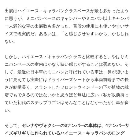
出展はハイエース・キャラバンクラスベースが最も多かったよう
に思うが、ミニバンベースのキャンパーやミニバン以上キャンパ
ー未満的な車の出展数も多かった。普段の使用にも使いやすいサ
イズで現実的だ。あるいは、「と感じさせやすいから」かもしれ
ない。
しかし、ハイエース・キャラバンクラスと比較すると、やはりミ
ニバンベースの室内はかなり狭い感じがすることは否めない。そ
して、最近の日本車のミニバンと呼ばれている車は、鼻が短いよ
うに見えても実際にはドライバーズシートから車両前端までの長
さが結構長く、スラントしたフロントウィンドーの下が植物の栽
培でもできるのではないかと思うほど無駄に広い（私が以前持っ
ていた初代のステップワゴンはそんなことはなかったが）車が多
い。
そして、
セレナやヴォクシーの3ナンバーの車体は、4ナンバーサ
イズギリギリに作られているハイエース・キャラバンのロング