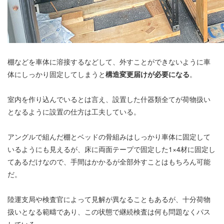
棚などを車体に溶接するなどして、外すことができないように車
体にしっかり固定してしまうと
構造変更届けが必要になる
。
室内を作り込んでいるとは言え、設置した什器類全てが荷物扱い
となるように設置の仕方は工夫している。
アングルで組んだ棚とベッドの骨組みはしっかり車体に固定して
いるようにも見えるが、床に両面テープで固定した1×4材に固定し
てあるだけなので、手間はかかるが全部外すことはもちろん可能
だ。
陸運支局や検査官によって見解が異なることもあるが、十分荷物
扱いとなる範疇であり、この状態で継続検査は何も問題なくパス