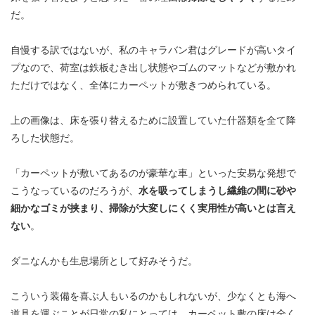
だ。
自慢する訳ではないが、私のキャラバン君はグレードが高いタイ
プなので、荷室は鉄板むき出し状態やゴムのマットなどが敷かれ
ただけではなく、全体にカーペットが敷きつめられている。
上の画像は、床を張り替えるために設置していた什器類を全て降
ろした状態だ。
「カーペットが敷いてあるのが豪華な車」といった安易な発想で
こうなっているのだろうが、
水を吸ってしまうし繊維の間に砂や
細かなゴミが挟まり、掃除が大変しにくく実用性が高いとは言え
ない
。
ダニなんかも生息場所として好みそうだ。
こういう装備を喜ぶ人もいるのかもしれないが、少なくとも海へ
道具を運ぶことが日常の私にとっては、カーペット敷の床は全く