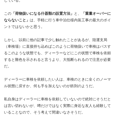
している。
この
「荷物扱いになる什器類の設置方法」
と、
「重量オーバーに
ならないこと」
は、手軽に行う車中泊仕様内装工事の最大のポイ
ントではないかと思う。
しかし、以前に他の記事で少し触れたことがあるが、陸運支局
（車検場）に直接持ち込めばこのように荷物扱いで車検はパスす
るこのような状態でも、ディーラーなどにこの状態で車検を依頼
すると難色を示されると言うより、大抵断られるので注意が必要
だ。
ディーラーに車検を依頼したい人は、車検のときに全くのノーマ
ル状態に戻すか、何も手を加えないのが鉄則のようだ。
私自身はディーラーに車検を依頼していないので絶対にそうだと
は言い切れないが、噂だけではなく実際に身近な友人も経験して
いることなので、そう考えて間違いなさそうだ。