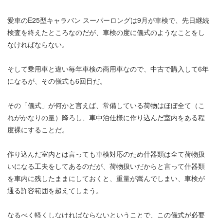
愛車のE25型キャラバン スーパーロングは9月が車検で、先日継続
検査を終えたところなのだが、車検の度に儀式のようなことをし
なければならない。
そして乗用車と違い毎年車検の商用車なので、中古で購入して6年
になるが、その儀式も6回目だ。
その「儀式」が何かと言えば、常備している荷物はほぼ全て（こ
れがかなりの量）降ろし、車中泊仕様に作り込んだ室内をある程
度裸にすることだ。
作り込んだ室内とは言っても車検対応のため什器類は全て荷物扱
いになる工夫をしてあるのだが、荷物扱いだからと言って什器類
を車内に残したままにしておくと、重量が嵩んでしまい、車検が
通る許容範囲を超えてしまう。
なるべく軽くしなければならないということで、この儀式が必要