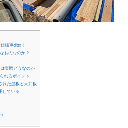
車ditto！
んなものなのか？
業は実際どうなのか
てられるポイント
された壁板と天井板
用している
思う