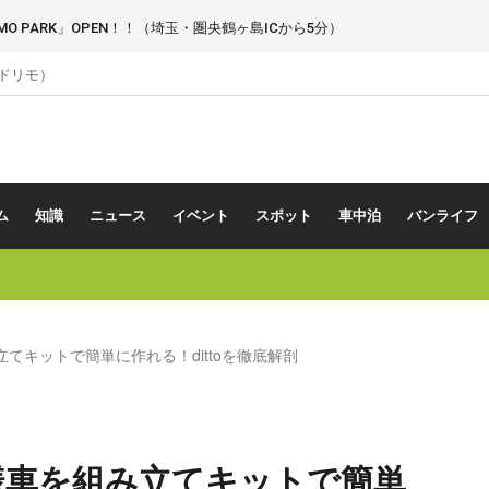
 PARK」OPEN！！（埼玉・圏央鶴ヶ島ICから5分）
（ドリモ）
ム
知識
ニュース
イベント
スポット
車中泊
バンライフ
てキットで簡単に作れる！dittoを徹底解剖
様車を組み立てキットで簡単