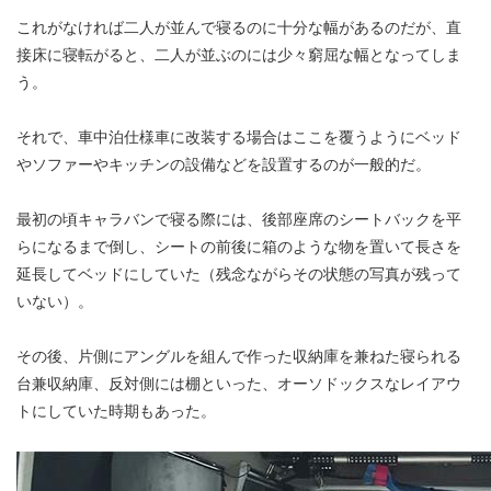
これがなければ二人が並んで寝るのに十分な幅があるのだが、直
接床に寝転がると、二人が並ぶのには少々窮屈な幅となってしま
う。
それで、車中泊仕様車に改装する場合はここを覆うようにベッド
やソファーやキッチンの設備などを設置するのが一般的だ。
最初の頃キャラバンで寝る際には、後部座席のシートバックを平
らになるまで倒し、シートの前後に箱のような物を置いて長さを
延長してベッドにしていた（残念ながらその状態の写真が残って
いない）。
その後、片側にアングルを組んで作った収納庫を兼ねた寝られる
台兼収納庫、反対側には棚といった、オーソドックスなレイアウ
トにしていた時期もあった。