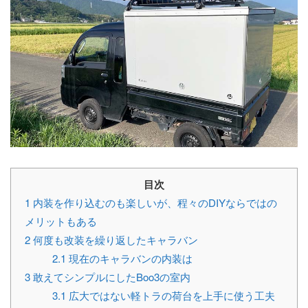
目次
1
内装を作り込むのも楽しいが、程々のDIYならではの
メリットもある
2
何度も改装を繰り返したキャラバン
2.1
現在のキャラバンの内装は
3
敢えてシンプルにしたBoo3の室内
3.1
広大ではない軽トラの荷台を上手に使う工夫