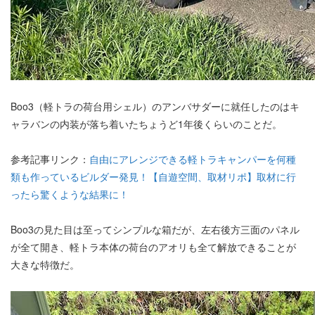
Boo3（軽トラの荷台用シェル）のアンバサダーに就任したのはキ
ャラバンの内装が落ち着いたちょうど1年後くらいのことだ。
参考記事リンク：
自由にアレンジできる軽トラキャンパーを何種
類も作っているビルダー発見！【自遊空間、取材リポ】取材に行
ったら驚くような結果に！
Boo3の見た目は至ってシンプルな箱だが、左右後方三面のパネル
が全て開き、軽トラ本体の荷台のアオリも全て解放できることが
大きな特徴だ。