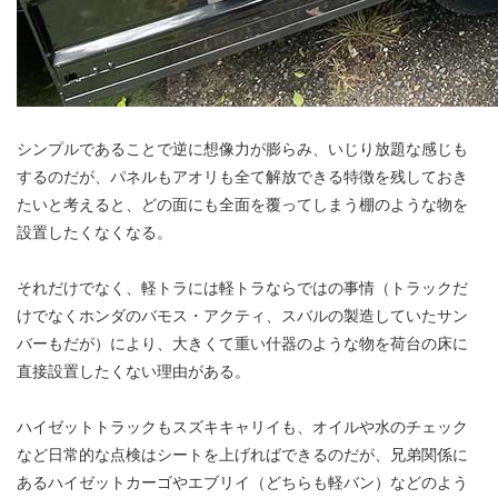
シンプルであることで逆に想像力が膨らみ、いじり放題な感じも
するのだが、パネルもアオリも全て解放できる特徴を残しておき
たいと考えると、どの面にも全面を覆ってしまう棚のような物を
設置したくなくなる。
それだけでなく、軽トラには軽トラならではの事情（トラックだ
けでなくホンダのバモス・アクティ、スバルの製造していたサン
バーもだが）により、大きくて重い什器のような物を荷台の床に
直接設置したくない理由がある。
ハイゼットトラックもスズキキャリイも、オイルや水のチェック
など日常的な点検はシートを上げればできるのだが、兄弟関係に
あるハイゼットカーゴやエブリイ（どちらも軽バン）などのよう