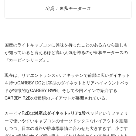
出典：東和モータース
国産のライトキャブコンに興味を持ったことのある方なら誰しも
が知っていると言えるほど高い人気を誇るのが東和モータースの
『カービィシリーズ』。
現在は、リアエントランス×リアキッチンで前部に広いダイネット
を持つCARBBY DCとL字型のダイネットとリアハイマウントベッ
ドが特徴的なCARBBY RWB、そして今回メインで紹介する
CARBBY R2Bの3種類のレイアウトが展開されている。
カービィR2Bは
対座式ダイネット×リア2段ベッド
というファミリ
ーで使いやすいキャブコンのオーソドックスなレイアウトを踏襲
しつつ、日本の道路や駐車場事情に合わせた大きすぎず、小さす
ぎない絶妙なサイズ感に収まっており女性からの支持も厚いよう