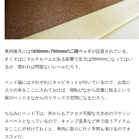
車内後方には
1830mm×750mmの二段ベッド
が設置されている。
すぐそばにマルチルームがある影響で足元は590mmになってはい
るが、慣れれば問題ないレベルだろう。
ベッド脇にはそれぞれにキャビネットが付いているので、お気に
入りの本をここに入れておけば、寝転びながら読書に耽るという
家のベッドさながらのリラックス空間になるだろう。
ちなみにベッド下は、外からもアクセス可能な大きめのラゲッジ
スペースとなっているので、キャンプ道具など外で扱うアイテム
をここに片付けておくと、車内に取りに行く手間も省けるのでオ
ススメだ。