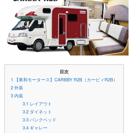
目次
1
【東和モータース】CARBBY R2B（カービィR2B）
2
外装
3
内装
3.1
レイアウト
3.2
ダイネット
3.3
バンクベッド
3.4
ギャレー