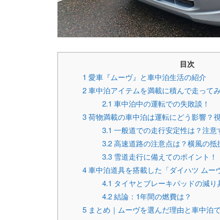
目次
1
愛車『ムーヴ』と車中泊生活の紹介
2
車中泊アイテムを満載に積んで走って
2.1
車中泊中の運転での失敗談！
3
荷物満載の車中泊は運転にどう影響？
3.1
一般道での走行安定性は？注意
3.2
高速道路の注意点は？横風の抵
3.3
雪道走行に備えてのポイント！
4
車中泊道具を搭載した「ダイハツ ムー
4.1
タイヤとブレーキパッドの減り
4.2
結論：1年間の燃費は？
5
まとめ｜ムーヴを選んだ理由と車中泊