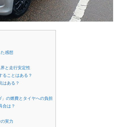
みた感想
視界と走行安定性
することはある？
抗はある？
ヴ」の燃費とタイヤへの負担
具合は？
での実力