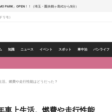
 PARK」OPEN！！（埼玉・圏央鶴ヶ島ICから5分）
（ドリモ）
ム
知識
ニュース
イベント
スポット
車中泊
バンライフ
生活。燃費や走行性能はどうだった？
年車上生活。燃費や走行性能