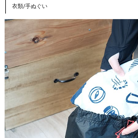
衣類/手ぬぐい