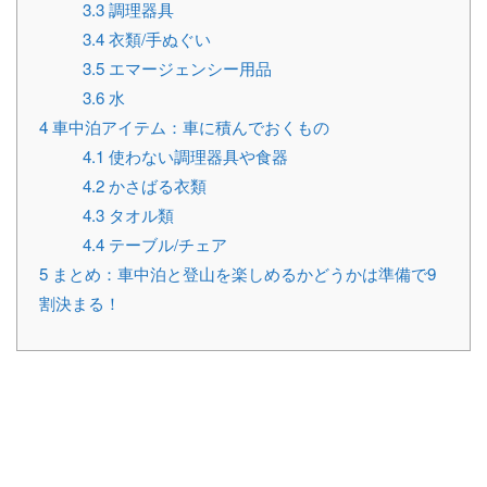
3.3
調理器具
3.4
衣類/手ぬぐい
3.5
エマージェンシー用品
3.6
水
4
車中泊アイテム：車に積んでおくもの
4.1
使わない調理器具や食器
4.2
かさばる衣類
4.3
タオル類
4.4
テーブル/チェア
5
まとめ：車中泊と登山を楽しめるかどうかは準備で9
割決まる！