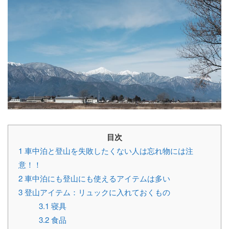
目次
1
車中泊と登山を失敗したくない人は忘れ物には注
意！！
2
車中泊にも登山にも使えるアイテムは多い
3
登山アイテム：リュックに入れておくもの
3.1
寝具
3.2
食品