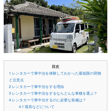
目次
1
レンタカーで車中泊を体験してわかった最低限の荷物
と注意点
2
レンタカーで車中泊をする理由
3
レンタカーで車中泊をするならどんな車種を選ぶ？
4
レンタカーで車中泊するのに必要な装備は？
4.1
寝具などについて