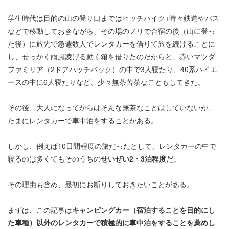
学生時代は目的の山の登り口まではヒッチハイク+時々鉄道やバス
などで移動しておきながら、その場のノリで合宿の後（山に登っ
た後）に旅先で急遽数人でレンタカーを借りて旅を続けることに
し、せっかく雨風凌げる動く箱を借りたのだからと、赤いマツダ
ファミリア（2ドアハッチバック）の中で3人寝たり、40系ハイエ
ースの中に6人寝たりなど、少々無茶苦茶なこともしてきた。
その後、大人になってからはそんな無茶なことはしていないが、
たまにレンタカーで車中泊をすることがある。
しかし、例えば10日間程度の旅だったとして、レンタカーの中で
寝るのは多くてもそのうちの
せいぜい2・3泊程度
だ。
その理由も含め、最初にお断りしておきたいことがある。
まずは、この記事は
キャンピングカー（宿泊することを目的にし
た車種）以外のレンタカーで積極的に車中泊をすることを薦めし