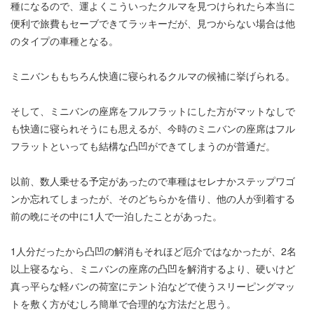
種になるので、運よくこういったクルマを見つけられたら本当に
便利で旅費もセーブできてラッキーだが、見つからない場合は他
のタイプの車種となる。
ミニバンももちろん快適に寝られるクルマの候補に挙げられる。
そして、ミニバンの座席をフルフラットにした方がマットなしで
も快適に寝られそうにも思えるが、今時のミニバンの座席はフル
フラットといっても結構な凸凹ができてしまうのが普通だ。
以前、数人乗せる予定があったので車種はセレナかステップワゴ
ンか忘れてしまったが、そのどちらかを借り、他の人が到着する
前の晩にその中に1人で一泊したことがあった。
1人分だったから凸凹の解消もそれほど厄介ではなかったが、2名
以上寝るなら、ミニバンの座席の凸凹を解消するより、硬いけど
真っ平らな軽バンの荷室にテント泊などで使うスリーピングマッ
トを敷く方がむしろ簡単で合理的な方法だと思う。