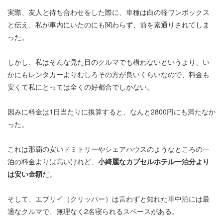
実際、友人と待ち合わせをした際に、車種は白の軽ワンボックス
と伝え、私が車内にいたのにも関わらず、前を素通りされてしま
った。
しかし、私はそんな見た目のクルマでも構わないというより、い
かにもレンタカーよりむしろその方が良いくらいなので、料金も
安くて私にとっては全くの好都合でしかない。
因みに料金は1日当たりに換算すると、なんと2800円にも満たなか
った。
これは那覇の安いドミトリーやシェアハウスのようなところの一
泊の料金よりは高いけれど、
小綺麗なカプセルホテル一泊分より
は安い金額
だ。
そして、エブリイ（クリッパー）は言わずと知れた車中泊には最
適なクルマで、無理なく2名寝られるスペースがある。