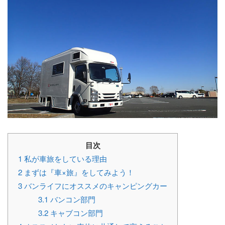
目次
1
私が車旅をしている理由
2
まずは『車×旅』をしてみよう！
3
バンライフにオススメのキャンピングカー
3.1
バンコン部門
3.2
キャブコン部門