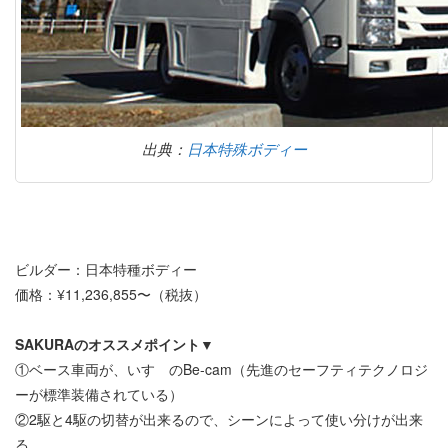
出典：
日本特殊ボディー
ビルダー：日本特種ボディー
価格：¥11,236,855〜（税抜）
SAKURAのオススメポイント▼
①ベース車両が、いすゞのBe-cam（先進のセーフティテクノロジ
ーが標準装備されている）
②2駆と4駆の切替が出来るので、シーンによって使い分けが出来
る