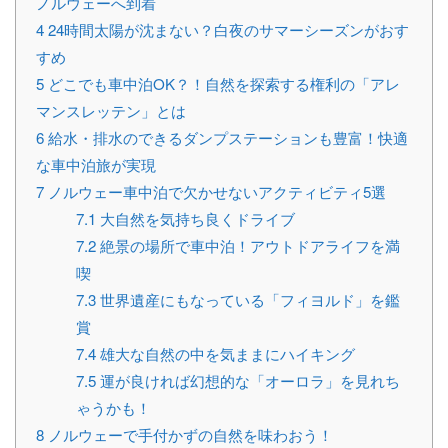
ノルウェーへ到着
4
24時間太陽が沈まない？白夜のサマーシーズンがおす
すめ
5
どこでも車中泊OK？！自然を探索する権利の「アレ
マンスレッテン」とは
6
給水・排水のできるダンプステーションも豊富！快適
な車中泊旅が実現
7
ノルウェー車中泊で欠かせないアクティビティ5選
7.1
大自然を気持ち良くドライブ
7.2
絶景の場所で車中泊！アウトドアライフを満
喫
7.3
世界遺産にもなっている「フィヨルド」を鑑
賞
7.4
雄大な自然の中を気ままにハイキング
7.5
運が良ければ幻想的な「オーロラ」を見れち
ゃうかも！
8
ノルウェーで手付かずの自然を味わおう！