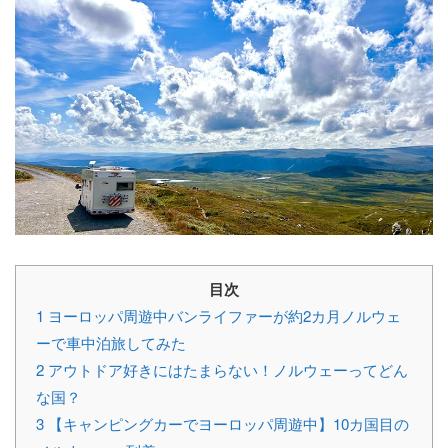
目次
1
ヨーロッパ周遊中バンライファーが約2カ月ノルウェ
ーで車中泊旅してみた
2
アウトドア好きにはたまらない！ノルウェーってどん
な国？
3
【キャンピングカーでヨーロッパ周遊中】10カ国目の