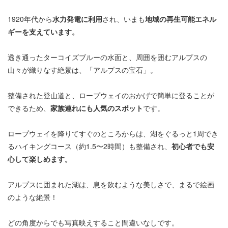
1920年代から
水力発電に利用
され、いまも
地域の再生可能エネル
ギーを支えています。
透き通ったターコイズブルーの水面と、周囲を囲むアルプスの
山々が織りなす絶景は、「アルプスの宝石」。
整備された登山道と、ロープウェイのおかげで簡単に登ることが
できるため、
家族連れにも人気のスポット
です。
ロープウェイを降りてすぐのところからは、湖をぐるっと1周でき
るハイキングコース（約1.5〜2時間）も整備され、
初心者でも安
心して楽しめます。
アルプスに囲まれた湖は、息を飲むような美しさで、まるで絵画
のような絶景！
どの角度からでも写真映えすること間違いなしです。