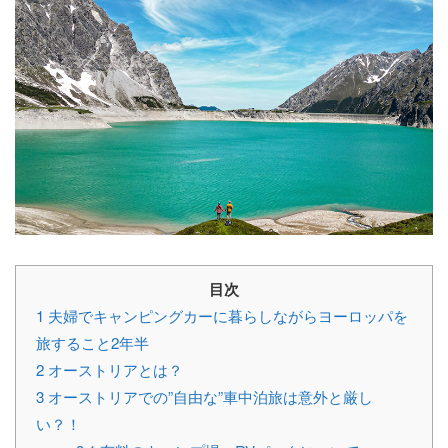
目次
1
夫婦でキャンピングカーに暮らしながらヨーロッパを
旅すること2年半
2
オーストリアとは？
3
オーストリアでの”自由な”車中泊旅は意外と厳し
い？！