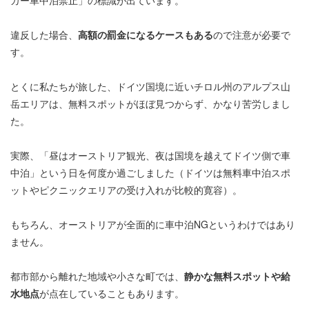
カー車中泊禁止」の標識が出ています。
違反した場合、
高額の罰金になるケースもある
ので注意が必要で
す。
とくに私たちが旅した、ドイツ国境に近いチロル州のアルプス山
岳エリアは、無料スポットがほぼ見つからず、かなり苦労しまし
た。
実際、「昼はオーストリア観光、夜は国境を越えてドイツ側で車
中泊」という日を何度か過ごしました（ドイツは無料車中泊スポ
ットやピクニックエリアの受け入れが比較的寛容）。
もちろん、オーストリアが全面的に車中泊NGというわけではあり
ません。
都市部から離れた地域や小さな町では、
静かな無料スポットや給
水地点
が点在していることもあります。