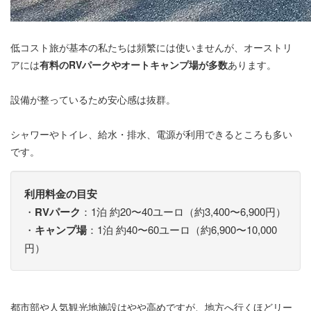
低コスト旅が基本の私たちは頻繁には使いませんが、オーストリ
アには
有料のRVパークやオートキャンプ場が多数
あります。
設備が整っているため安心感は抜群。
シャワーやトイレ、給水・排水、電源が利用できるところも多い
です。
利用料金の目安
・
RVパーク
：1泊 約20〜40ユーロ（約3,400〜6,900円）
・
キャンプ場
：1泊 約40〜60ユーロ（約6,900〜10,000
円）
都市部や人気観光地施設はやや高めですが、地方へ行くほどリー