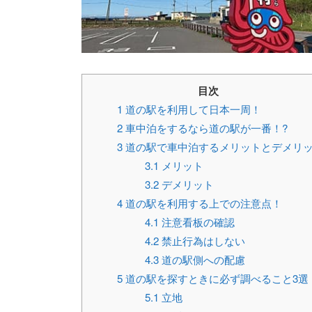
目次
1
道の駅を利用して日本一周！
2
車中泊をするなら道の駅が一番！?
3
道の駅で車中泊するメリットとデメリ
3.1
メリット
3.2
デメリット
4
道の駅を利用する上での注意点！
4.1
注意看板の確認
4.2
禁止行為はしない
4.3
道の駅側への配慮
5
道の駅を探すときに必ず調べること3選
5.1
立地