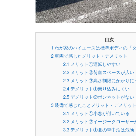
目次
1
わが家のハイエースは標準ボディの「
2
車両で感じたメリット・デメリット
2.1
メリット①運転しやすい
2.2
メリット②荷室スペースが広い
2.3
メリット③高さ制限にかかりに
2.4
デメリット①乗り込みにくい
2.5
デメリット②ボンネットがない
3
装備で感じたことメリット・デメリッ
3.1
メリット①小窓が付いている
3.2
メリット②イージークローザー
3.3
デメリット①夏の車中泊は危険