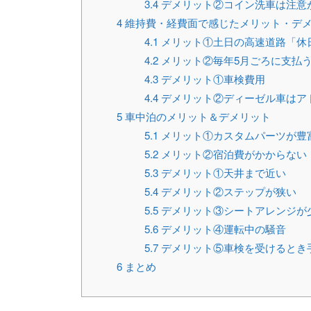
3.4
デメリット②コイン洗車は注意
4
維持費・経費面で感じたメリット・デ
4.1
メリット①土日の高速道路「休
4.2
メリット②毎年5月ごろに支払
4.3
デメリット①車検費用
4.4
デメリット②ディーゼル車はア
5
車中泊のメリット＆デメリット
5.1
メリット①カスタムパーツが豊
5.2
メリット②宿泊費がかからない
5.3
デメリット①天井まで近い
5.4
デメリット②ステップが狭い
5.5
デメリット③シートアレンジが
5.6
デメリット④運転中の騒音
5.7
デメリット⑤車検を受けるとき
6
まとめ