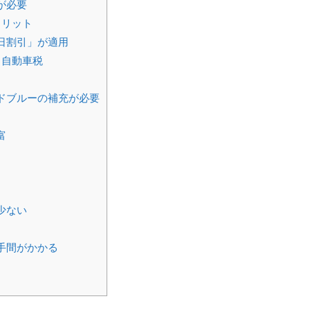
が必要
メリット
日割引」が適用
う自動車税
ドブルーの補充が必要
富
少ない
手間がかかる