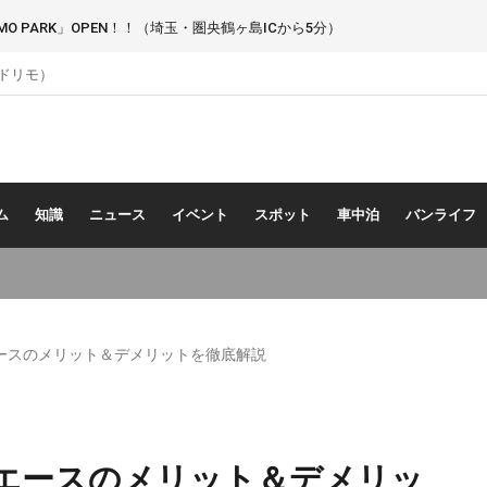
 PARK」OPEN！！（埼玉・圏央鶴ヶ島ICから5分）
（ドリモ）
ム
知識
ニュース
イベント
スポット
車中泊
バンライフ
ースのメリット＆デメリットを徹底解説
エースのメリット＆デメリッ