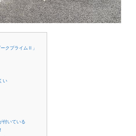
ダークプライムⅡ」
くい
ト
が付いている
！