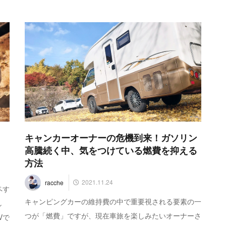
キャンカーオーナーの危機到来！ガソリン
高騰続く中、気をつけている燃費を抑える
方法
2021.11.24
racche
ペす
キャンピングカーの維持費の中で重要視される要素の一
し
つが「燃費」ですが、現在車旅を楽しみたいオーナーさ
Vで