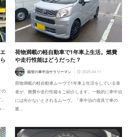
“エ
荷物満載の軽自動車で1年車上生活。燃費
たら
や走行性能はどうだった？
2025.04.11
能登の車中泊サラリーマン
荷物満載の軽自動車ムーヴで1年車上生活をしている筆
その
者が、燃費や走行性能をご紹介します。一般的に車中泊
す。
には向かないとされるムーヴ。「車中泊の道具で車の
..
重...