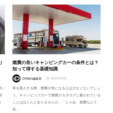
燃費の良いキャンピングカーの条件とは？
り
知って得する基礎知識
2023.04.02
DRIMO編集部
車を購入する際、燃費が気になる人は少なくないでしょ
聞い
う。キャンピングカーで燃費がカタログに書かれている
部
ことはほとんどありませんが、「じゃあ、燃費なんて
性
気...