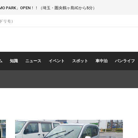
 PARK」OPEN！！（埼玉・圏央鶴ヶ島ICから5分）
（ドリモ）
ム
知識
ニュース
イベント
スポット
車中泊
バンライフ