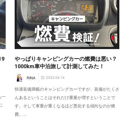
9
やっぱりキャンピングカーの燃費は悪い？
1000km車中泊旅して計測してみた！
2023.06.14
RINA
快適装備満載のキャンピングカーですが、装備がたくさ
も一
んあるということはそれだけ重量が増すということで
に
す。そして車重が重くなるほど悪化する傾向なのが燃
費。...