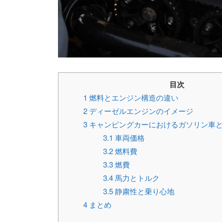
目次
1
燃料とエンジン構造の違い
2
ディーゼルエンジンのイメージ
3
キャンピングカーにおけるガソリン車
3.1
車両価格
3.2
燃料費
3.3
燃費
3.4
馬力とトルク
3.5
静粛性と乗り心地
4
まとめ