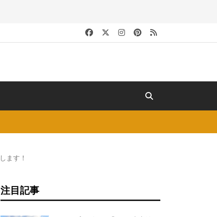
キ
します！
注目記事