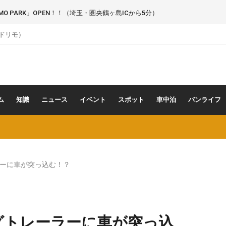
 PARK」OPEN！！（埼玉・圏央鶴ヶ島ICから5分）
（ドリモ）
ム
知識
ニュース
イベント
スポット
車中泊
バンライフ
ーに車が突っ込む！？
グトレーラーに車が突っ込