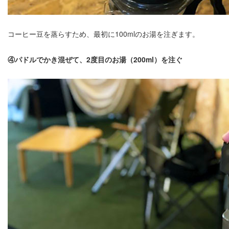
コーヒー豆を蒸らすため、最初に100mlのお湯を注ぎます。
④パドルでかき混ぜて、2度目のお湯（200ml）を注ぐ