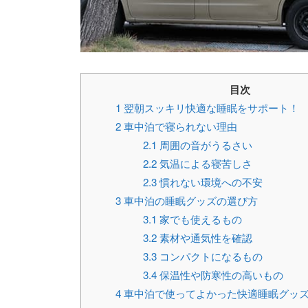
目次
1
翌朝スッキリ快適な睡眠をサポート！
2
車中泊で寝られない理由
2.1
周囲の音がうるさい
2.2
気温による寝苦しさ
2.3
慣れない環境への不安
3
車中泊の睡眠グッズの選び方
3.1
家でも使えるもの
3.2
素材や通気性を確認
3.3
コンパクトになるもの
3.4
保温性や防寒性の高いもの
4
車中泊で使ってよかった快適睡眠グッズ