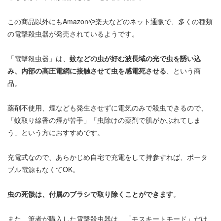
この商品以外にもAmazonや楽天などのネット通販で、多くの種類
の電撃殺虫器が発売されているようです。
「電撃殺虫器」は、
蚊などの虫が好む波長域の光で虫を誘い込
み、内部の高圧電網に接触させて虫を感電死させる
、という商
品。
薬剤不使用、煙なども発生させずに電気のみで殺虫できるので、
「蚊取り線香の煙が苦手」「虫除けの薬剤で肌がかぶれてしま
う」という方におすすめです。
充電式なので、あらかじめ自宅で充電をして持参すれば、ポータ
ブル電源もなくてOK。
虫の死骸は、付属のブラシで取り除くことができます
。
また、筆者が購入した電撃殺虫器は、「モスキートモード」だけ