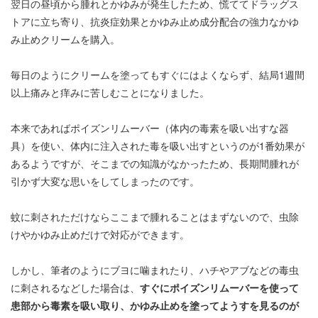
翌日の昼頃から腫れとかゆみが発生したため、慌ててドラッグス
トアに立ち寄り、抗炎症効果とかゆみ止め成分配合の強力なかゆ
み止めクリームを購入。
毎日のようにクリームを塗ってもすぐにはよくならず、結局1週間
以上痛みと痒みに苦しむことになりました。
本来であればポイズンリムーバー（体内の毒素を吸い出すな器
具）を使い、体内に注入された毒を吸い出すというのが1番効果が
あるようですが、そこまでの知識がなかったため、長期間腫れが
引かず大変な思いをしてしまったのです。
蚊に刺されただけならここまで腫れることはまずないので、虫除
けやかゆみ止めだけで対応ができます。
しかし、筆者のようにブヨに噛まれたり、ハチやアブなどの毒虫
に刺されるなどした場合は、
すぐにポイズンリムーバーを使って
患部から毒素を吸い取り、かゆみ止めを塗ってようすを見るのが