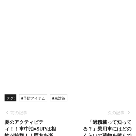
タグ:
#予防アイテム
#虫対策
前の記事
次の記事
夏のアクティビテ
「過積載って知って
ィ！！車中泊×SUPは相
る？」乗用車にはどの
性が抜群！！両方を楽
くらいの荷物を積んで