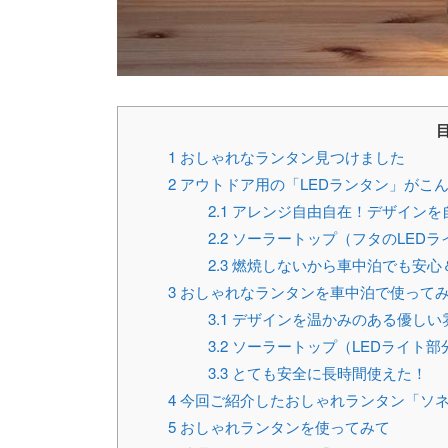
1
おしゃれなランタン見つけました
2
アウトドア用の「LEDランタン」がこ
2.1
アレンジ自由自在！デザインを
2.2
ソーラートップ（フタのLEDラ
2.3
燃焼しないから車中泊でも安心
3
おしゃれなランタンを車中泊で使って
3.1
デザインを温かみのある優しい
3.2
ソーラートップ（LEDライト部
3.3
とても安全に長時間使えた！
4
今回ご紹介したおしゃれランタン「ソ
5
おしゃれランタンを使ってみて