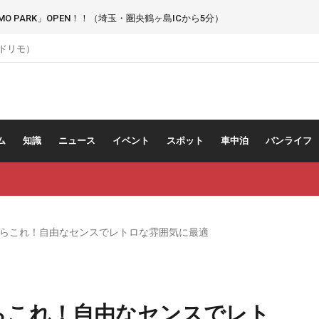
 PARK」OPEN！！（埼玉・圏央鶴ヶ島ICから5分）
（ドリモ）
ム
知識
ニュース
イベント
スポット
車中泊
バンライフ
らこれ！自由なセンスでレトロな雰囲気に最適
らこれ！自由なセンスでレト