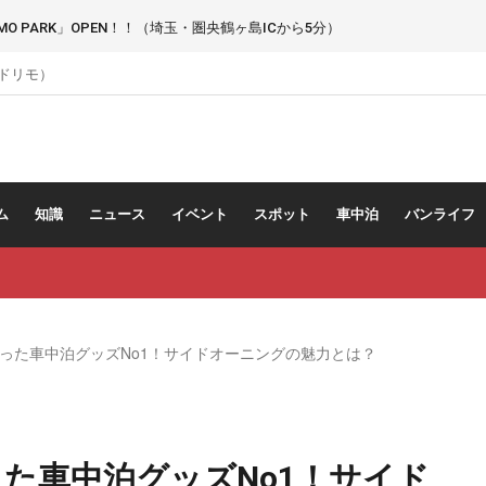
 PARK」OPEN！！（埼玉・圏央鶴ヶ島ICから5分）
（ドリモ）
ム
知識
ニュース
イベント
スポット
車中泊
バンライフ
った車中泊グッズNo1！サイドオーニングの魅力とは？
た車中泊グッズNo1！サイド