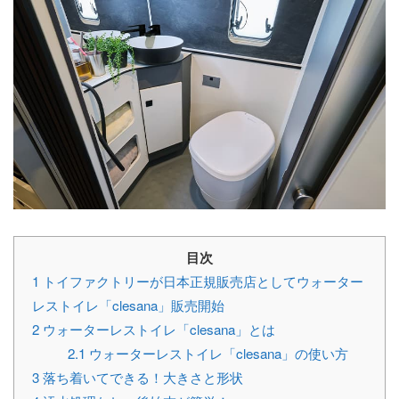
目次
1
トイファクトリーが日本正規販売店としてウォーター
レストイレ「clesana」販売開始
2
ウォーターレストイレ「clesana」とは
2.1
ウォーターレストイレ「clesana」の使い方
3
落ち着いてできる！大きさと形状