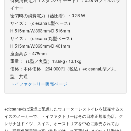
待機消費電力（スタンバイモード）：0.28 Wフィルムラ
イナー
密閉時の消費電力（熱圧着）：0.28 W
サイズ：（clesana L型ベース）
H:515mm/W:363mm/D:516mm
サイズ：（clesana 丸型ベース）
H:515mm/W:363mm/D:461mm
座面高さ：478mm
重量：（L型／丸型）13.8kg / 13.1kg
価格：本体価格 264,000円（税込）※clesanaL型／丸
型 共通
トイファクトリー販売ページ
※clesana社は環境に配慮したウォーターレストイレを販売するス
イスのメーカーで、トイファクトリーはその日本正規販売店。ク
レサナはドイツ、スイス、オーストリアを中心に販売されてお
り、環境保護意識の高い欧州では、水不要なだけでなく排泄物を