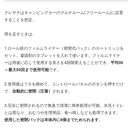
クレサナはキャンピングカーのマルチルーム(フリールーム)に設置
することを想定。
用を足すときは、
1.ロール状のフィルムライナー（密閉式パック）のカートリッジを
セット。凝固剤のタブレットを入れて使います。フィルムライナ
ーは用途に応じて使用する長さを4段階変えることができ、
平均36
～最大50回まで使用可能
です。
2.使用後はフタを締めて、コントロールパネルのボタンを押すだけ
で、
自動的に密閉（圧着）
されます。
3.完全に密閉されるので無臭で清潔に簡単処理が可能。水洗トイレ
とは異なり、おむつや生理用品、食べ残しなども処理できます。
使用した密閉パックは本体内に8個までためられます
。