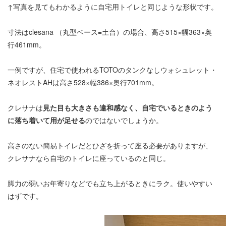
↑写真を見てもわかるように自宅用トイレと同じような形状です。
寸法はclesana （丸型ベース=土台）の場合、高さ515×幅363×奥
行461mm。
一例ですが、住宅で使われるTOTOのタンクなしウォシュレット・
ネオレストAHは高さ528×幅386×奥行701mm。
クレサナは
見た目も大きさも違和感なく、自宅でいるときのよう
に落ち着いて用が足せる
のではないでしょうか。
高さのない簡易トイレだとひざを折って座る必要がありますが、
クレサナなら自宅のトイレに座っているのと同じ。
脚力の弱いお年寄りなどでも立ち上がるときにラク。使いやすい
はずです。