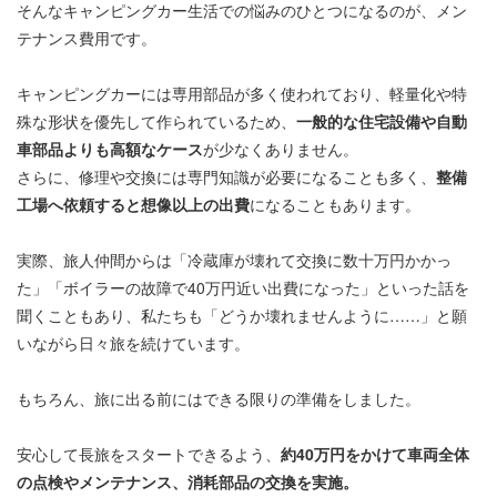
そんなキャンピングカー生活での悩みのひとつになるのが、メン
テナンス費用です。
キャンピングカーには専用部品が多く使われており、軽量化や特
殊な形状を優先して作られているため、
一般的な住宅設備や自動
車部品よりも高額なケース
が少なくありません。
さらに、修理や交換には専門知識が必要になることも多く、
整備
工場へ依頼すると想像以上の出費
になることもあります。
実際、旅人仲間からは「冷蔵庫が壊れて交換に数十万円かかっ
た」「ボイラーの故障で40万円近い出費になった」といった話を
聞くこともあり、私たちも「どうか壊れませんように……」と願
いながら日々旅を続けています。
もちろん、旅に出る前にはできる限りの準備をしました。
安心して長旅をスタートできるよう、
約40万円をかけて車両全体
の点検やメンテナンス、消耗部品の交換を実施。