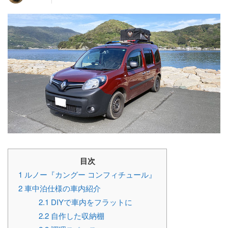
目次
1
ルノー『カングー コンフィチュール』
2
車中泊仕様の車内紹介
2.1
DIYで車内をフラットに
2.2
自作した収納棚