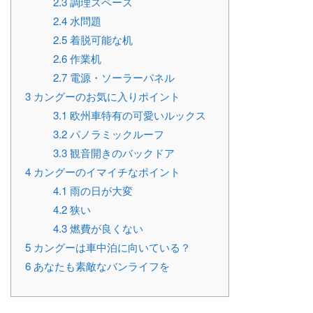
2.3
調理スペース
2.4
水問題
2.5
着脱可能な机
2.6
作業机
2.7
電源・ソーラーパネル
3
カングーのお気に入りポイント
3.1
欧州車特有の可愛いルックス
3.2
パノラミックルーフ
3.3
観音開きのバックドア
4
カングーのイマイチなポイント
4.1
雨の日が大変
4.2
狭い
4.3
燃費が良くない
5
カングーは車中泊に向いている？
6
あなたも素敵なバンライフを