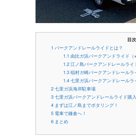
目
1
パークアンドレールライドとは？
1.1
由比ガ浜パークアンドライド（※
1.2
江ノ島パークアンドレールライ
1.3
稲村ガ崎パークアンドレールラ
1.4
七里ガ浜パークアンドレールラ
2
七里ガ浜海岸駐車場
3
七里ガ浜パークアンドレールライド購
4
まずは江ノ島までポタリング！
5
電車で鎌倉へ！
6
まとめ