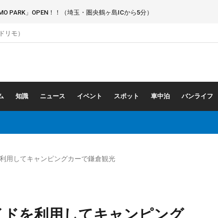
 PARK」OPEN！！（埼玉・圏央鶴ヶ島ICから5分）
（ドリモ）
ム
知識
ニュース
イベント
スポット
車中泊
バンライフ
を利用してキャンピングカーで鎌倉観光
イドを利用してキャンピング