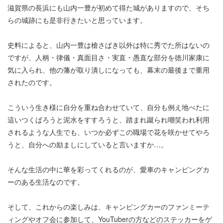
滋賀県の長浜にも山内一豊が初めて得た城がありますので、そち
らの城跡にも是非行きたいと思っています。
史料によると、山内一豊は槍さばき以外は特に秀でた所はないの
ですが、人柄・律儀・真面目さ・実直・愚直な部分を徳川家康に
気に入られ、他の藩が取り潰しになっても、幕末の最後まで重用
されたのです。
こういう生き様に自分を重ね合わせていて、自分も例え地べたに
這いつくばろうと泥水をすすろうと、踏まれ蹴られ嘲笑われ利用
されるような人生でも、いつか必ずこの職場で花を咲かせてやろ
うと、自分への励ましにしていると言いますか…。
そんな生活の中に華を彩ってくれるのが、愛車のキャンピングカ
ーのある生活なのです。
そして、これからの楽しみは、キャンピングカーのファンミーテ
ィングやオフ会に参加して、YouTuberの方などのステッカーをゲ