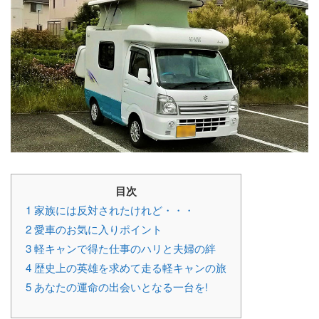
目次
1
家族には反対されたけれど・・・
2
愛車のお気に入りポイント
3
軽キャンで得た仕事のハリと夫婦の絆
4
歴史上の英雄を求めて走る軽キャンの旅
5
あなたの運命の出会いとなる一台を!