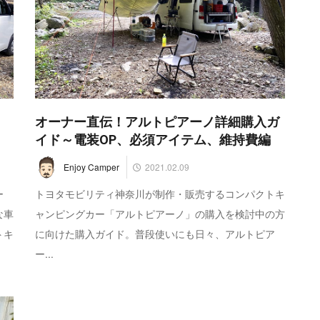
オーナー直伝！アルトピアーノ詳細購入ガ
イド～電装OP、必須アイテム、維持費編
2021.02.09
Enjoy Camper
ー
トヨタモビリティ神奈川が制作・販売するコンパクトキ
な車
ャンピングカー「アルトピアーノ」の購入を検討中の方
トキ
に向けた購入ガイド。普段使いにも日々、アルトピア
ー...