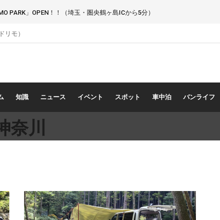
 PARK」OPEN！！（埼玉・圏央鶴ヶ島ICから5分）
（ドリモ）
ム
知識
ニュース
イベント
スポット
車中泊
バンライフ
神奈川