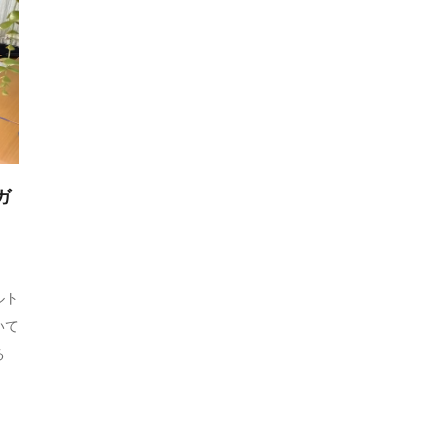
ガ
ルト
いて
る