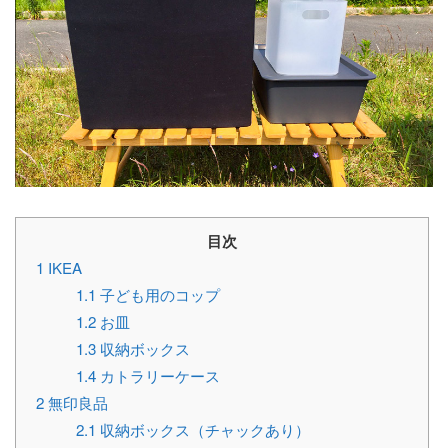
目次
1
IKEA
1.1
子ども用のコップ
1.2
お皿
1.3
収納ボックス
1.4
カトラリーケース
2
無印良品
2.1
収納ボックス（チャックあり）