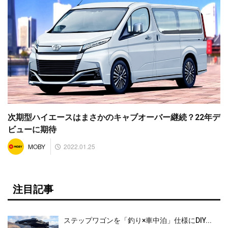
次期型ハイエースはまさかのキャブオーバー継続？22年デ
ビューに期待
2022.01.25
MOBY
注目記事
ステップワゴンを「釣り×車中泊」仕様にDIY...