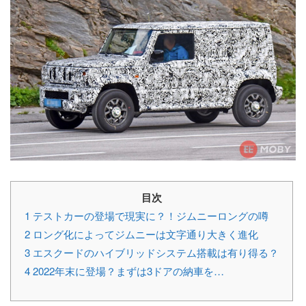
目次
1
テストカーの登場で現実に？！ジムニーロングの噂
2
ロング化によってジムニーは文字通り大きく進化
3
エスクードのハイブリッドシステム搭載は有り得る？
4
2022年末に登場？まずは3ドアの納車を…