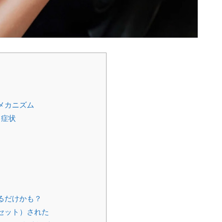
メカニズム
と症状
るだけかも？
セット）された