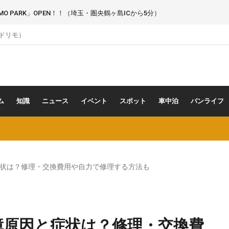
 PARK」OPEN！！（埼玉・圏央鶴ヶ島ICから5分）
（ドリモ）
ム
知識
ニュース
イベント
スポット
車中泊
バンライフ
状は？修理・交換費用や自力で修理する方法も
障原因と症状は？修理・交換費