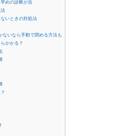
ら早めの診断が吉
処法
らないときの対処法
かないなら手動で閉める方法も
くらかかる？
化
障
障
は？
け