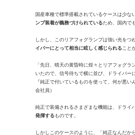
国産車種で標準搭載されているケースは少な
ンプ装着が義務づけられている
ため、国内で
しかし、このリアフォグランプは強い光をつ
イバーにとって相当に眩しく感じられる
こと
「先日、晴天の黄昏時に煌々とリアフォグラ
いたので、信号待ちで横に並び、ドライバー
『純正で付いているものを使って、何が悪いん
会社員）
純正で装備されるさまざまな機能は、ドライ
発揮する
ものです。
しかしこのケースのように、「純正なんだか