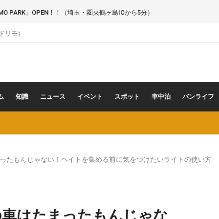
 PARK」OPEN！！（埼玉・圏央鶴ヶ島ICから5分）
（ドリモ）
ム
知識
ニュース
イベント
スポット
車中泊
バンライフ
ったもんじゃない！ヘイトを集める前に気をつけたいライトの使い方
の車はたまったもんじゃな