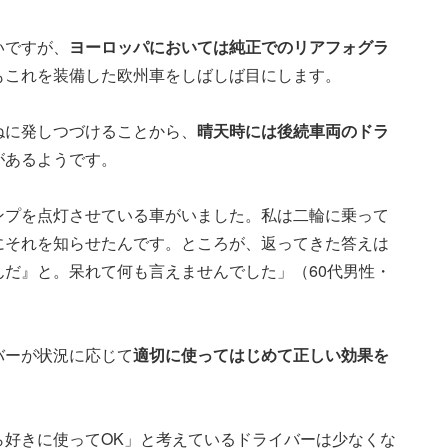
いですが、
ヨーロッパにおいては純正でのリアフォグラ
もこれを装備した欧州車をしばしば目にします。
ねに発しつづけることから、
晴天時には後続車両のドラ
があるようです。
ンプを点灯させている車がいました。私は二輪に乗って
にそれを知らせたんです。ところが、返ってきた答えは
だ』と。呆れて何も言えませんでした」（60代男性・
バーが状況に応じて
適切に使ってはじめて正しい効果を
ら好きに使ってOK」と考えているドライバーは少なくな