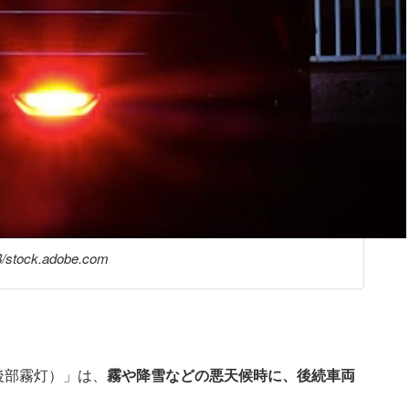
/stock.adobe.com
後部霧灯）」は、
霧や降雪などの悪天候時に、後続車両