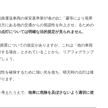
路運送車両の保安基準第37条の2に「霧等により視界
後方にある他の交通からの視認性を向上させ」るための
の点灯については明確な法的規定が見られません
。
光措置についての規定がありますが、これは「他の車両
行する場合」とされていることから、リアフォグランプ
でしょう。
認性を確保するために強い光を放ち、晴天時の点灯は後
がります。
を考えたうえで、
他車に危険を及ぼさないよう適切に使