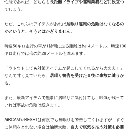
性能であれば、どちらも
長距離ドライブや運転業務などに役立つ
でしょう。
ただ、これらのアイテムがあれば
居眠り運転の危険はなくなるの
かというと、そうとはかぎりません。
時速50キロ走行の車が1秒間に走る距離は約14メートル、時速100
キロ走行では倍の約28メートルも進みます。
「ウトウトしても対策アイテムが起こしてくれるから大丈夫！」
なんて甘く見ていたら、
居眠り警告を受けた直後に事故に遭うか
も。
また、最新アイテムで無事に居眠りに気付けても、眠気が残って
いれば事故の危険は続きます。
AiRCAMやRESETは何度でも居眠りを警告してくれますが、すぐ
に休憩をとれない場合は油断大敵、
自力で眠気を払う対策も必要