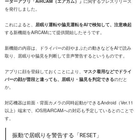
ーダーアプリ「AiRCAM（エアカム）」
に関するプレスリリース
を発行しました。
これによると、
居眠り運転や脇見運転をAIで検知して、注意喚起
する新機能をAiRCAMにて提供開始したそうです。
新機能の内容は、ドライバーの顔やまぶたの動きなどをAIで読み
取り、居眠りや脇見を判断して音声警告するというものです。
アプリに顔を登録しておくことにより、
マスク着用などでドライ
バーの顔が普段と違っても、居眠り・脇見を判定できる
のだと
か。
対応機器は前面・背面カメラの同時起動ができるAndroid（Ver.11
以上）端末で、iOS用AiRCAMへの対応も予定しているとのことで
す。
振動で居眠りを警告する「RESET」