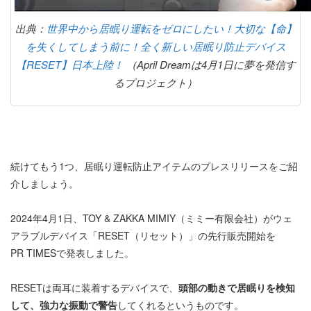
出典：
世界中から居眠り運転をゼロにしたい！大切な【命】
を失くしてしまう前に！全く新しい居眠り防止デバイス
【RESET】日本上陸！
（April Dreamは4月1日に夢を発信す
るプロジェクト）
続けてもう1つ、居眠り運転防止アイテムのプレスリリースをご紹
介しましょう。
2024年4月1日、TOY & ZAKKA MIMIY（ミミー有限会社）がウェ
アラブルデバイス「RESET（リセット）」の先行販売開始を
PR TIMESで発表しました。
RESETは両耳に装着するデバイスで、
頭部の動きで居眠りを検知
して、強力な振動で警告
してくれるというものです。