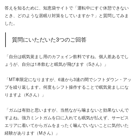
答えを知るために、知恵袋サイトで「運転中にすぐ休憩できない
とき、どのような居眠り対策をしていますか？」と質問してみま
した。
質問にいただいた3つのご回答
「自分は眠気覚まし用のカフェイン飲料ですね。個人差あるでし
ょうが、自分は1本飲むと眠気が飛びます（Sさん）」
「MT車限定になりますが、6速から3速の間でシフトダウン・アッ
プを繰り返します。何度もシフト操作することで眠気覚ましにな
りますよ（Kさん）」
「ガムは有効と思いますが、当然ながら噛まないと効果ないんで
すよね。強力ミントガムを口に入れても眠気が払えず、サービス
エリアに着いてからガムをまったく噛んでいないことに気付いた
経験があります（Mさん）」