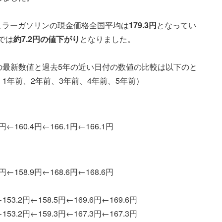
ギュラーガソリンの現金価格全国平均は
179.3
円
となってい
では
約7.2円の値下がり
となりました。
の最新数値と過去5年の近い日付の数値の比較は以下のと
1年前、2年前、3年前、4年前、5年前）
7円←160.4円←166.1円←166.1円
8円←158.9円←168.6円←168.6円
153.2円←158.5円←169.6円←169.6円
153.2円←159.3円←167.3円←167.3円