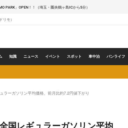
 PARK」OPEN！！（埼玉・圏央鶴ヶ島ICから5分）
（ドリモ）
ム
知識
ニュース
イベント
スポット
車中泊
バンライフ
レギュラーガソリン平均価格、前月比約7.2円値下がり
表】全国レギュラーガソリン平均