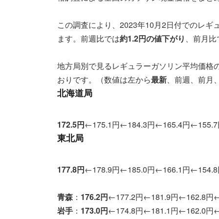
この調査により、2023年10月2日付でのレ
ます。前週比では
約1.2円の値下がり
、前月比
地方局別で見るレギュラーガソリン平均価格
おりです。（数値は左から
最新
、前週、前月、
北海道局
172.5
円
←175.1円←184.3円←165.4円←155.
東北局
177.8
円
←178.9円←185.0円←166.1円←154.
青森
：
176.2
円
←177.2円←181.9円←162.8円←
岩手
：
173.0
円
←174.8円←181.1円←162.0円←