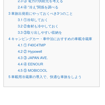
2.3
③ 電力の供給元を考える
2.4
④ “冷え”関係を調べる
3
車旅出発前にやっておくべき3つのこと
3.1
①冷却しておく
3.2
②食材も冷やしておく
3.3
③取り出しやすい収納を
4
キャンピングカー・車中泊におすすめの車載冷蔵庫
4.1
① F40C4TMP
4.2
② Hypowell
4.3
③ JAPAN AVE.
4.4
④ EENOUR
4.5
⑤ MOBICOOL
5
車載用冷蔵庫の導入で、快適な車旅をしよう