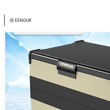
④ EENOUR