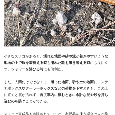
小さなスノコがあると、
濡れた地面や砂や泥が着きやすいような
地面の上で服を着替える時
も
濡れた靴を履き替える時
にも役に立
つ。
シャワーを浴びる時
にも便利だ。
また、人間だけではなくて、
湿った地面、砂や土の地面にコンテ
ナボックスやクーラーボックスなどの荷物を下すとき
も、この上
に置くと底が汚れず、再度
車内に積むときに余計な泥や砂を持ち
込むのを防ぐ
ことができる。
スノコは完成品も市販されているが、市販品を使う場合は人が乗