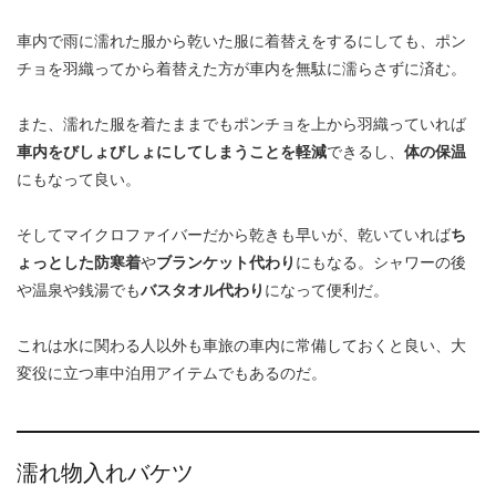
車内で雨に濡れた服から乾いた服に着替えをするにしても、ポン
チョを羽織ってから着替えた方が車内を無駄に濡らさずに済む。
また、濡れた服を着たままでもポンチョを上から羽織っていれば
車内をびしょびしょにしてしまうことを軽減
できるし、
体の保温
にもなって良い。
そしてマイクロファイバーだから乾きも早いが、乾いていれば
ち
ょっとした防寒着
や
ブランケット代わり
にもなる。シャワーの後
や温泉や銭湯でも
バスタオル代わり
になって便利だ。
これは水に関わる人以外も車旅の車内に常備しておくと良い、大
変役に立つ車中泊用アイテムでもあるのだ。
濡れ物入れバケツ