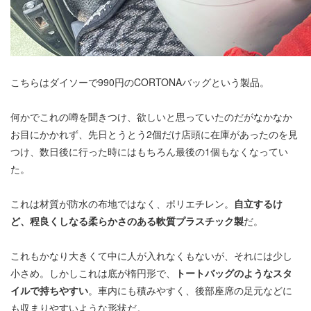
こちらはダイソーで990円のCORTONAバッグという製品。
何かでこれの噂を聞きつけ、欲しいと思っていたのだがなかなか
お目にかかれず、先日とうとう2個だけ店頭に在庫があったのを見
つけ、数日後に行った時にはもちろん最後の1個もなくなってい
た。
これは材質が防水の布地ではなく、ポリエチレン。
自立するけ
ど、程良くしなる柔らかさのある軟質プラスチック製
だ。
これもかなり大きくて中に人が入れなくもないが、それには少し
小さめ。しかしこれは底が楕円形で、
トートバッグのようなスタ
イルで持ちやすい
。車内にも積みやすく、後部座席の足元などに
も収まりやすいような形状だ。