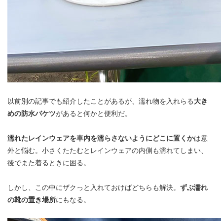
以前別の記事でも紹介したことがあるが、濡れ物を入れらる
大き
めの防水バケツ
があると何かと便利だ。
濡れたレインウェアを車内を濡らさないようにどこに置くか
は意
外と悩む。小さくたたむとレインウェアの内側も濡れてしまい、
後でまた着るときに困る。
しかし、この中にザクっと入れておけばどちらも解決。
ずぶ濡れ
の靴の置き場所
にもなる。