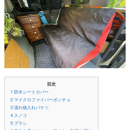
目次
1
防水シートカバー
2
マイクロファイバーポンチョ
3
濡れ物入れバケツ
4
スノコ
5
ブラシ