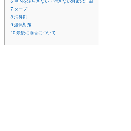
6
車内を濡らさない・汚さない対策の理由
7
タープ
8
消臭剤
9
湿気対策
10
最後に雨音について