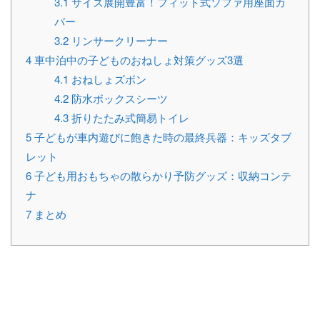
3.1
サイズ展開豊富！フィット式ソファ用座面カ
バー
3.2
リンサークリーナー
4
車中泊中の子どものおねしょ対策グッズ3選
4.1
おねしょズボン
4.2
防水ボックスシーツ
4.3
折りたたみ式簡易トイレ
5
子どもが車内遊びに飽きた時の最終兵器：キッズタブ
レット
6
子ども用おもちゃの散らかり予防グッズ：収納コンテ
ナ
7
まとめ