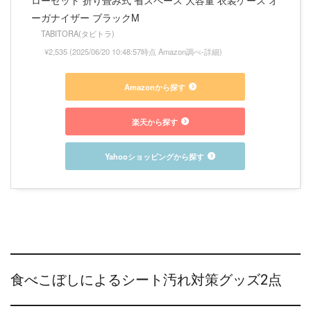
ローゼット 折り畳み式 省スペース 大容量 衣装ケース オ
ーガナイザー ブラックM
TABITORA(タビトラ)
¥2,535
(2025/06/20 10:48:57時点 Amazon調べ-
詳細)
Amazonから探す
楽天から探す
Yahooショッピングから探す
食べこぼしによるシート汚れ対策グッズ2点