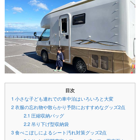
目次
1
小さな子ども連れでの車中泊はいろいろと大変
2
衣服の忘れ物や散らかり予防におすすめなグッズ2点
2.1
圧縮収納バッグ
2.2
吊り下げ型収納袋
3
食べこぼしによるシート汚れ対策グッズ2点