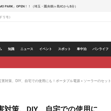
 PARK」OPEN！！（埼玉・圏央鶴ヶ島ICから5分）
（ドリモ）
ム
知識
ニュース
イベント
スポット
車中泊
バンライフ
泊、災害対策、DIY、自宅での使用にも！ポータブル電源＋ソーラーのセッ
災害対策、DIY、自宅での使用に