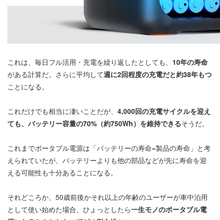
これは、毎日フル活用・充電を繰り返したとしても、
10年の寿命
がある計算だ。さらに平均して
週に2回程度の充電だと約38年もつ
ことになる。
これだけでも相当に凄いことだが、
4,000回の充電サイクルを迎え
ても、バッテリー容量の70%（約750Wh）を維持できる
そうだ。
これまでポータブル電源は「バッテリーの寿命=製品の寿命」と考
えられていたが、バッテリーよりも他の部品などが先に寿命を迎
える可能性も十分あることになる。
それどころか、50歳前後かそれ以上の年齢のユーザーが車中泊用
として使い始めた場合、ひょっとしたら
一生モノのポータブル電