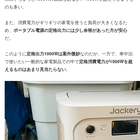
のも多い。
また、消費電力がギリギリの家電を使うと負荷が大きくなるた
め、
ポータブル電源の定格出力には少し余裕があった方が安心
だ。
このように
定格出力1000Wは案外微妙
なのだが、一方で、車中泊
で使いたい一般的な家電製品での中で
定格消費電力が1500Wを超
えるものはあまり見当たらない
。