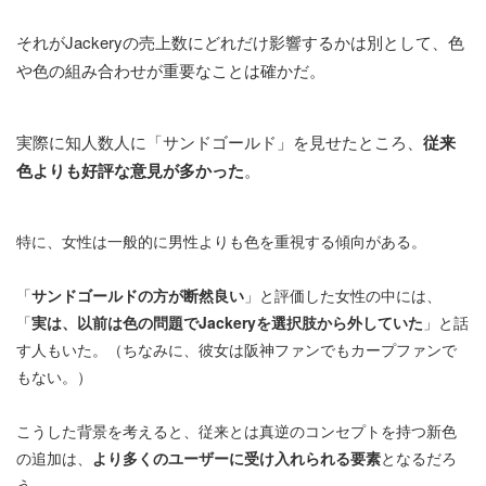
それが
Jackery
の売上数にどれだけ影響するかは別として、色
や色の組み合わせが重要なことは確かだ。
実際に知人数人に「サンドゴールド」を見せたところ、
従来
色よりも好評な意見が多かった
。
特に、女性は一般的に男性よりも色を重視する傾向がある。
「
サンドゴールドの方が断然良い
」と評価した女性の中には、
「
実は、以前は色の問題でJackeryを選択肢から外していた
」と話
す人もいた。（ちなみに、彼女は阪神ファンでもカープファンで
もない。）
こうした背景を考えると、従来とは真逆のコンセプトを持つ新色
の追加は、
より多くのユーザーに受け入れられる要素
となるだろ
う。