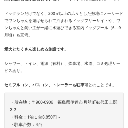
ドッグランだけでなく、200㎡以上の広々とした敷地にノーリード
でワンちゃんを遊ばせられて泊まれるドッグフリーサイトや、ワ
ンちゃんと飼い主が一緒に水遊びできる室内ドッグプール（6～9
月頃）も完備。
愛犬とたくさん楽しめる施設です
。
シャワー、トイレ、電源（有料）、炊事場、水道、ゴミ処理サー
ビスあり。
セミフルコン、バスコン、トレーラーも駐車可
とのことです。
・所在地：〒960-0906 福島県伊達市月舘町御代田上関
3-2
・料金：1泊１台3,850円～
・駐車台数：4台