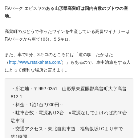
RVパーク エビスヤのある
山形県高畠町は国内有数のブドウの産
地。
高畠町のぶどうで作ったワインを生産している高畠ワイナリーは
RVパークから車で10分、5.5キロ。
また、車で5分、3キロのところには「道の駅 たかはた
（
http://www.rstakahata.com/
）」もあるので、車中泊旅をする人
にとって便利な場所と言えます。
・所在地：〒992-0351 山形県東置賜郡高畠町大字高畠
812-1
・料金：1泊1台2,000円～
・駐車台数：電源あり3台 ※電源なしでよければ約10台
駐車可
・交通アクセス：東北自動車道 福島飯坂I.Cより車で
約1時間