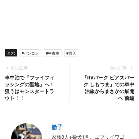
タグ:
#バンコン
#中古車
#購入
前の記事
次の記事
車中泊で『フライフィ
「RVパーク ビアスパー
ッシングの聖地』へ！
ク しもつま」での車中
狙うはモンスタートラ
泊旅からまさかの展開
ウト！！
へ 前編
徹子
家族3人+柴犬1匹、エブリイワゴ