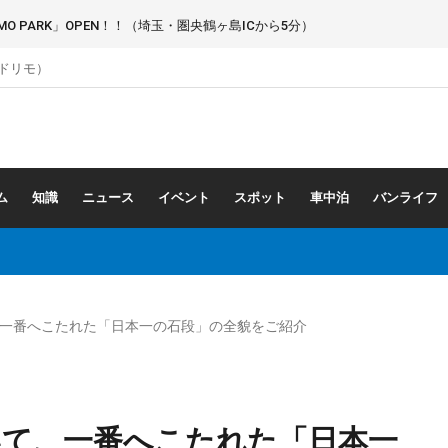
 PARK」OPEN！！（埼玉・圏央鶴ヶ島ICから5分）
（ドリモ）
ム
知識
ニュース
イベント
スポット
車中泊
バンライフ
一番へこたれた「日本一の石段」の全貌をご紹介
いて、一番へこたれた「日本一