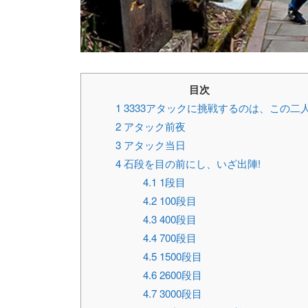
目次
1
3333アタックに挑戦するのは、この二
2
アタック前夜
3
アタック当日
4
石段を目の前にし、いざ出陣!
4.1
1段目
4.2
100段目
4.3
400段目
4.4
700段目
4.5
1500段目
4.6
2600段目
4.7
3000段目