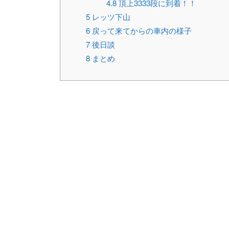
4.8
頂上3333段に到着！！
5
レッツ下山
6
戻って来てからの車内の様子
7
後日談
8
まとめ