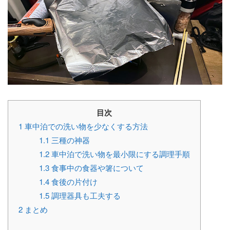
目次
1
車中泊での洗い物を少なくする方法
1.1
三種の神器
1.2
車中泊で洗い物を最小限にする調理手順
1.3
食事中の食器や箸について
1.4
食後の片付け
1.5
調理器具も工夫する
2
まとめ