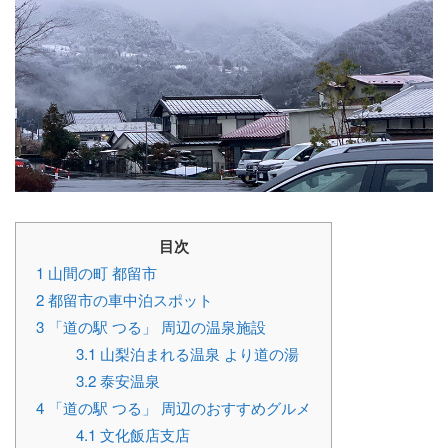
目次
1
山間の町 都留市
2
都留市の車中泊スポット
3
「道の駅 つる」 周辺の温泉施設
3.1
山梨泊まれる温泉 より道の湯
3.2
泰安温泉
4
「道の駅 つる」 周辺のおすすめグルメ
4.1
文化飯店支店