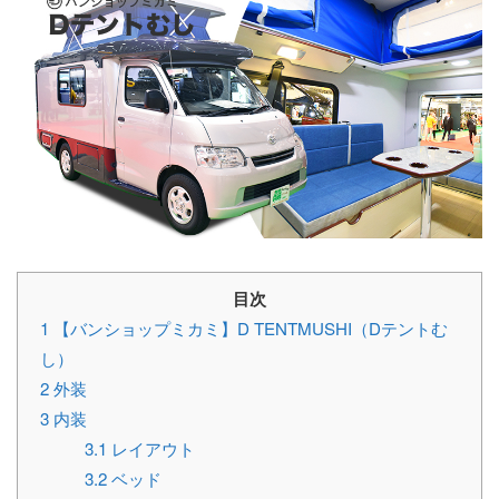
目次
1
【バンショップミカミ】D TENTMUSHI（Dテントむ
し）
2
外装
3
内装
3.1
レイアウト
3.2
ベッド