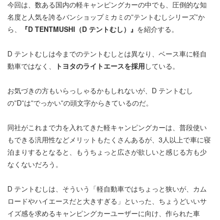
今回は、数ある国内の軽キャンピングカーの中でも、圧倒的な知
名度と人気を誇るバンショップミカミの”テントむしシリーズ”か
ら、
『D TENTMUSHI（D テントむし）』
を紹介する。
D テントむしは今までのテントむしとは異なり、ベース車に軽自
動車ではなく、
トヨタのライトエースを採用
している。
お気づきの方もいらっしゃるかもしれないが、D テントむし
の”D”は”でっかい”の頭文字からきているのだ。
同社がこれまで力を入れてきた軽キャンピングカーは、普段使い
もできる汎用性などメリットもたくさんあるが、3人以上で車に寝
泊まりするとなると、もうちょっと広さが欲しいと感じる方も少
なくないだろう。
D テントむしは、そういう「軽自動車ではちょっと狭いが、カム
ロードやハイエースだと大きすぎる」といった、ちょうどいいサ
イズ感を求めるキャンピングカーユーザーに向け、作られた車