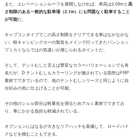
また、エレベーションルーフを展開しなければ、車高は2,09mと
高
さ制限のある一般的な駐車場（2.1m）にも問題なく駐車すること
が可能
だ。
キャブコンタイプでこの高さ制限をクリアできる車はなかなかな
い。軽キャンピングカーの製造をメインで行ってきたバンショッ
プミカミならではの気遣いが感じられるポイントだ。
そして、テントむしと言えば豊富なカラーバリエーションでも有
名だが、D テントむしもカラーリングが施されている箇所はFRP
素材でできているので、他のテントむしシリーズと同じように自
分好みの色に仕上げることが可能。
その他のシェル部分は軽量化を測るためアルミ素材でできてお
り、車にかかる負担も軽減されている。
オプションにはなるが大きなリアハッチを装備して、ロードバイ
クなどを積むこともできる。