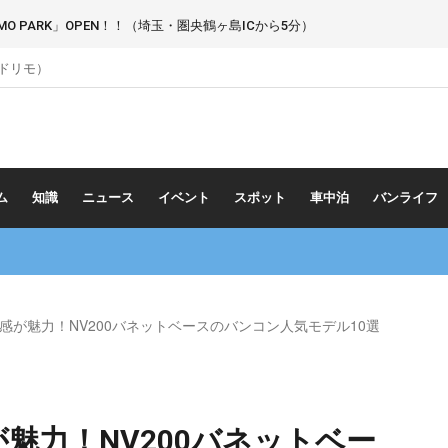
 PARK」OPEN！！（埼玉・圏央鶴ヶ島ICから5分）
（ドリモ）
ム
知識
ニュース
イベント
スポット
車中泊
バンライフ
感が魅力！NV200バネットベースのバンコン人気モデル10選
魅力！NV200バネットベー