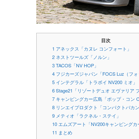
目次
1
アネックス「カヌレ コンフォート」
2
ネストツールズ「ノルン」
3
TACOS「NV HOP」
4
フジカーズジャパン「FOCS Luz（フ
5
インテグラル「トラボイ NV200 ミオ」
6
Stage21「リゾートデュオ エヴァリア 
7
キャンピングカー広島「ポップ・コン Cam
8
リンエイプロダクト「コンパクトバカン
9
メティオ「ラクネル・ステイ」
10
エムズアート「NV200キャンピング
11
まとめ