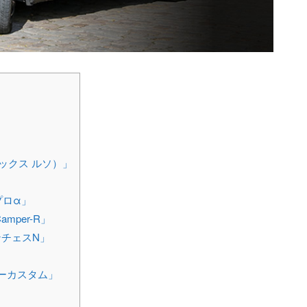
ォックス ルソ）」
プロα」
per-R」
チェスN」
カーカスタム」